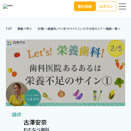
無料登録
ログイン
TOP
動画で学ぶ
診療/一般歯科/ペリオ/ホワイトニング/その他セミナー動画一覧へ
歯
講師
古澤安奈
わたなべ歯科