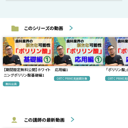
このシリーズの動画
【期間限定無料公開】ホワイト
応用編1
「ポリリン酸」
ニングポリリン酸基礎編1
ORTC PRIME見放題対象
ORTC PRIM
無料会員
この講師の最新動画