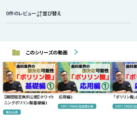
0
件のレビュー
並び替え
このシリーズの動画
【期間限定無料公開】ホワイト
応用編1
「ポリリン酸」
ニングポリリン酸基礎編1
ORTC PRIME見放題対象
ORTC PRIM
無料会員