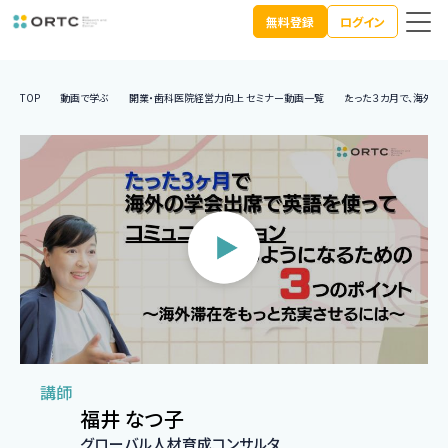
無料登録
ログイン
TOP
動画で学ぶ
開業・歯科医院経営力向上 セミナー動画一覧
たった３カ月で、海外の
講師
福井 なつ子
グローバル人材育成コンサルタ