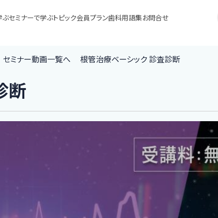
学ぶ
セミナーで学ぶ
トピック
会員プラン
歯科用語集
お問合せ
ー セミナー動画一覧へ
根管治療ベーシック 診査診断
診断