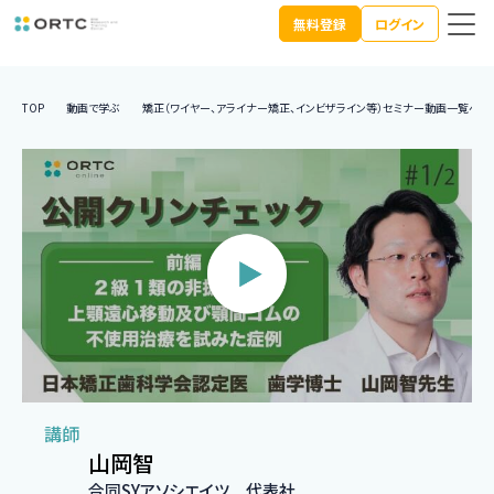
無料登録
ログイン
TOP
動画で学ぶ
矯正（ワイヤー、アライナー矯正、インビザライン等）セミナー動画一覧へ
講師
山岡智
合同SYアソシエイツ 代表社