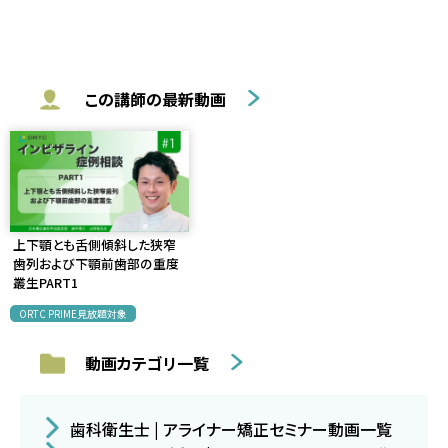
この講師の最新動画
上下顎とも舌側傾斜した狭窄
歯列および下顎前歯部の重度
叢生PART1
ORTC PRIME見放題対象
動画カテゴリ一覧
歯科衛生士 | アライナー矯正セミナー動画一覧