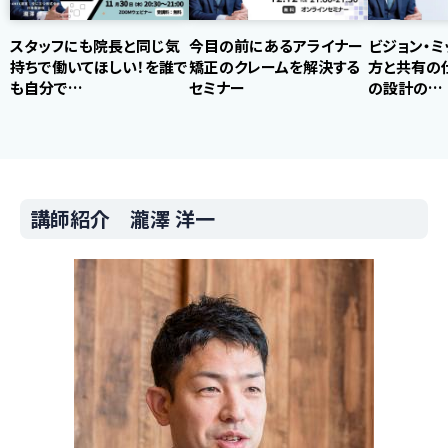
スタッフにも院長と同じ気
今目の前にあるアライナー
ビジョン・ミ
持ちで働いてほしい！を誰で
矯正のクレームを解決する
方と共有の
も自分で…
セミナー
の設計の…
講師紹介 瀧澤 洋一