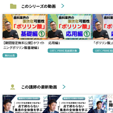
このシリーズの動画
【期間限定無料公開】ホワイト
応用編1
「ポリリン酸」
ニングポリリン酸基礎編1
ORTC PRIME見放題対象
ORTC PRIM
無料会員
この講師の最新動画