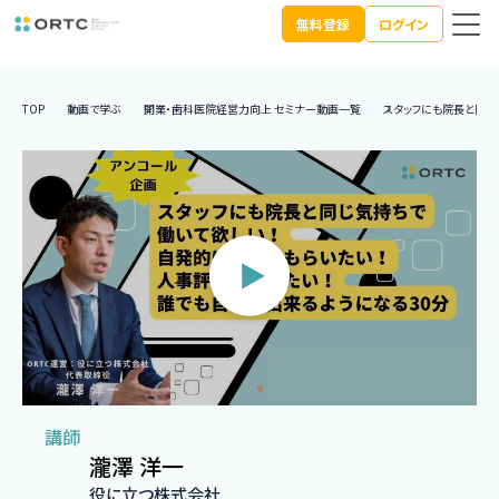
無料登録
ログイン
TOP
動画で学ぶ
開業・歯科医院経営力向上 セミナー動画一覧
スタッフにも院長と同じ
講師
瀧澤 洋一
役に立つ株式会社