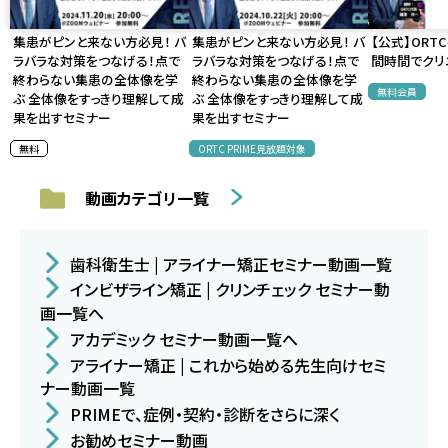
集患がピンと来ない方必見！ バ
集患がピンと来ない方必見！ バ
【公式】ORT
ラバラな対策をつなげる！点で
ラバラな対策をつなげる！点で
間時間でクリ
終わらない集患の全体像を学
終わらない集患の全体像を学
無料会員
ぶ 全体像をすっきり理解して成
ぶ 全体像をすっきり理解して成
果を出すセミナー
果を出すセミナー
無料
ORTC PRIME見放題対象
動画カテゴリ一覧
歯科衛生士 | アライナー矯正セミナー動画一覧
インビザライン矯正 | クリンチェック セミナー動
画一覧へ
アカデミック セミナー動画一覧へ
アライナー矯正 | これから始める先生向けセミ
ナー動画一覧
PRIMEで、症例・契約・診断をさらに深く
お勧めセミナー動画