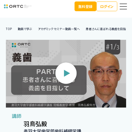
無料登録
ログイン
TOP
動画で学ぶ
アカデミック セミナー動画一覧へ
患者さんに喜ばれる義歯を目指して P
講師
羽鳥弘毅
奥羽大学歯学部歯科補綴学講