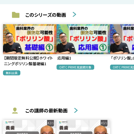
このシリーズの動画
【期間限定無料公開】ホワイト
応用編1
「ポリリン酸」
ニングポリリン酸基礎編1
ORTC PRIME見放題対象
ORTC PRIM
無料会員
この講師の最新動画