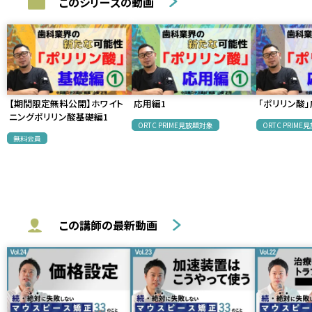
このシリーズの動画
【期間限定無料公開】ホワイト
応用編1
「ポリリン酸」
ニングポリリン酸基礎編1
ORTC PRIME見放題対象
ORTC PRIM
無料会員
この講師の最新動画