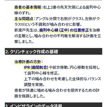
患者の基本情報
：右上2番の先天欠損による歯列中心
線のずれ。
主な問題点
：アングル分類で右側がクラスI、左側がク
ラスIIIという不調和が噛み合わせに影響。
新渡戸先生は、
歯列中心線（正中）の位置修正
を治療
の主眼とし、噛み合わせの不均衡を解消する計画を立
案しました。
2. クリンチェック作成の基礎
治療計画の方針
：
IPR（歯間削合）
や前方移動、円心移動を採用し
て歯列中心線を修正。
上下の噛み合わせを考慮した全体的なバランス
調整を実施。
患者が快適に噛める噛み合わせを提供するための計
画を強調しました。
3. インビザラインのデータ活用