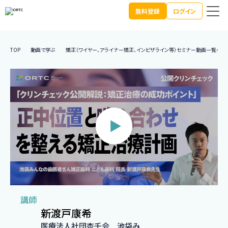
無料登録
ログイン
TOP
動画で学ぶ
矯正（ワイヤー、アライナー矯正、インビザライン等）セミナー動画一覧へ
講師
新渡戸康希
医療法人社団杏壬会 池袋み