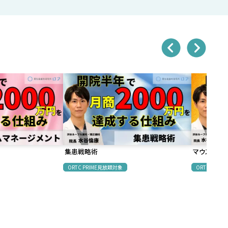
集患戦略術
マウスピー
ORTC PRIME見放題対象
ORTC PRI