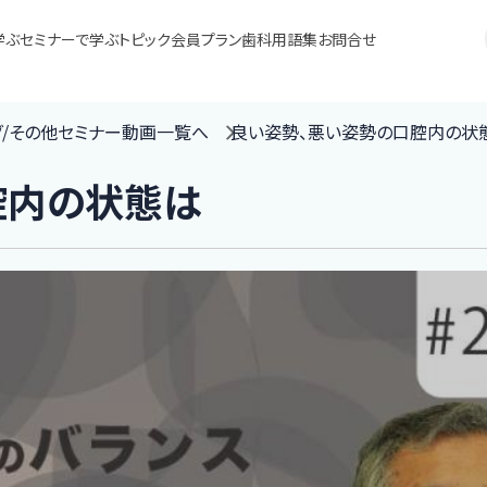
学ぶ
セミナーで学ぶ
トピック
会員プラン
歯科用語集
お問合せ
グ/その他セミナー動画一覧へ
良い姿勢、悪い姿勢の口腔内の状
腔内の状態は