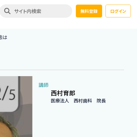
無料登録
ログイン
態は
講師
西村育郎
医療法人 西村歯科 院長