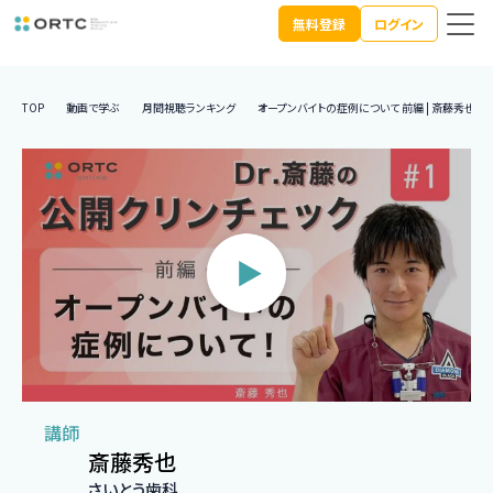
無料登録
ログイン
TOP
動画で学ぶ
月間視聴ランキング
オープンバイトの症例について 前編 | 斎藤秀也
講師
斎藤秀也
さいとう歯科