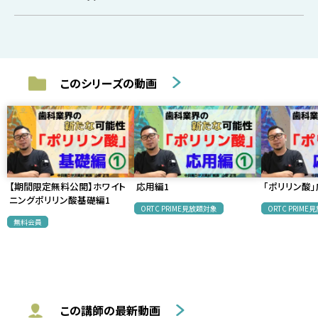
このシリーズの動画
【期間限定無料公開】ホワイト
応用編1
「ポリリン酸」
ニングポリリン酸基礎編1
ORTC PRIME見放題対象
ORTC PRIM
無料会員
この講師の最新動画