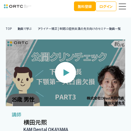
無料登録
ログイン
TOP
動画で学ぶ
アライナー矯正 | 年間10症例未満の先生向けのセミナー動画一覧
【
講師
横田元熙
KAM Dental OKAYAMA