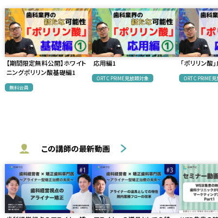
【期間限定無料公開】ホワイト
応用編1
「ポリリン酸」
ニングポリリン酸基礎編1
ORTC PRIME見放題対象
ORTC PRIM
無料会員
この講師の最新動画