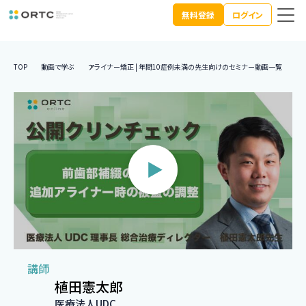
無料登録
ログイン
TOP
動画で学ぶ
アライナー矯正 | 年間10症例未満の先生向けのセミナー動画一覧
前
講師
植田憲太郎
医療法人UDC