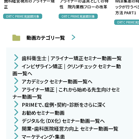
歯科経営視点のアライナー矯
アライナーの道具としての特
WEB集患の
正
性 院内業務フローの改革
ックが行うべ
方法 PART1
ORTC PRIME見放題対象
ORTC PRIME見放題対象
ORTC PRIM
動画カテゴリ一覧
歯科衛生士 | アライナー矯正セミナー動画一覧
インビザライン矯正 | クリンチェック セミナー動
画一覧へ
アカデミック セミナー動画一覧へ
アライナー矯正 | これから始める先生向けセミ
ナー動画一覧
PRIMEで、症例・契約・診断をさらに深く
お勧めセミナー動画
デジタル化（DX化）セミナー動画一覧へ
開業・歯科医院経営力向上 セミナー動画一覧
マーケティング・集患