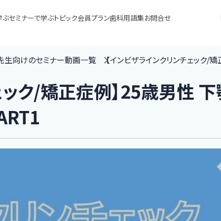
学ぶ
セミナーで学ぶ
トピック
会員プラン
歯科用語集
お問合せ
の先生向けのセミナー動画一覧
【インビザラインクリンチェック/矯
ック/矯正症例】25歳男性 
RT1