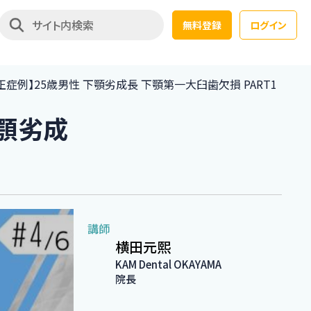
無料登録
ログイン
正症例】25歳男性 下顎劣成長 下顎第一大臼歯欠損 PART1
下顎劣成
講師
横田元熙
KAM Dental OKAYAMA
院長