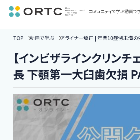
コミュニティで学ぶ
動画で
TOP
動画で学ぶ
アライナー矯正 | 年間10症例未満
【インビザラインクリンチェ
長 下顎第一大臼歯欠損 PA