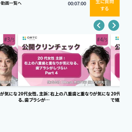
生に質問
ー動画一覧へ
00:07:00
する
りが気にな
20代女性、主訴：右上の八重歯と重なりが気にな
20代女性
る、歯ブラシが…
で矯正治