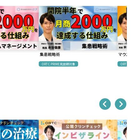
集患戦略術
マウスピー
ORTC PRIME見放題対象
ORTC PRI