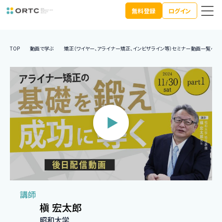
無料登録
ログイン
TOP
動画で学ぶ
矯正（ワイヤー、アライナー矯正、インビザライン等）セミナー動画一覧へ
講師
槇 宏太郎
昭和大学