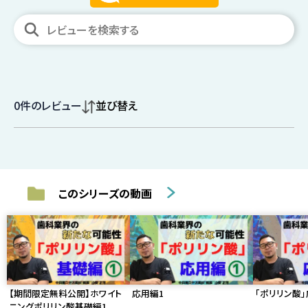
0
件のレビュー
並び替え
このシリーズの動画
【期間限定無料公開】ホワイト
応用編1
「ポリリン酸」
ニングポリリン酸基礎編1