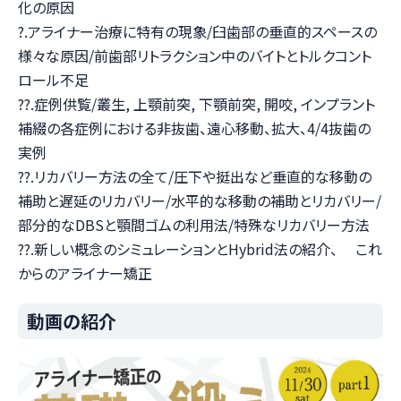
化の原因
?.アライナー治療に特有の現象/臼歯部の垂直的スペースの
様々な原因/前歯部リトラクション中のバイトとトルクコント
ロール不足
??.症例供覧/叢生, 上顎前突, 下顎前突, 開咬, インプラント
補綴の各症例における非抜歯、遠心移動、拡大、4/4抜歯の
実例
??.リカバリー方法の全て/圧下や挺出など垂直的な移動の
補助と遅延のリカバリー/水平的な移動の補助とリカバリー/
部分的なDBSと顎間ゴムの利用法/特殊なリカバリー方法
??.新しい概念のシミュレーションとHybrid法の紹介、 これ
からのアライナー矯正
動画の紹介