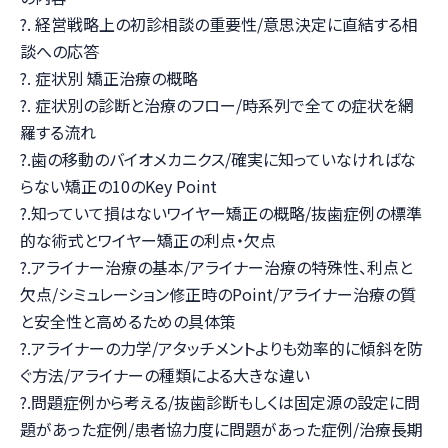
?. 経営戦略上の初診相談の重要性/意思決定に直結する相
談への応答
?. 症状別 矯正治療の概略
?. 症状別の診断と治療のフロー/時系列で全ての症状を網
羅する流れ
?.歯の移動のバイオメカニクス/確実に知っていなければな
らない矯正の10のKey Point
?.知っていて損はないワイヤー矯正の概略/抜歯症例の標準
的な術式とワイヤー矯正の利点・欠点
?.アライナー治療の基本/アライナー治療の特殊性、利点と
欠点/シミュレーション修正時のPoint/アライナー治療の質
と安全性と高めるための具体策
?.アライナーの力学/アタッチメントよりも効率的に傾斜を防
ぐ方法/アライナーの種類による大きな違い
?.問題症例から考える/抜歯診断もしくは固定源の設定に問
題があった症例/患者協力度に問題があった症例/治療長期