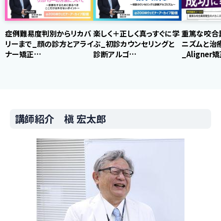
症例難易度判別からリカバ
楽しく＋正しく真っすぐに学
重篤な咬合
リーまで_顔の診方とアライ
ぶ_初診カウンセリングと
ニズムと治
ナー矯正…
診断アルゴ…
_Aligner
講師紹介 槇 宏太郎