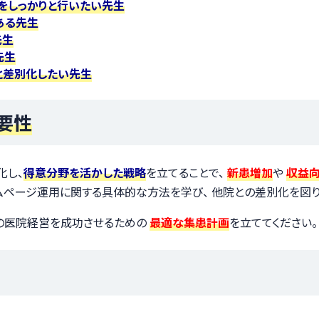
画をしっかりと行いたい先生
ある先生
先生
先生
と差別化したい先生
要性
化し、
得意分野を活かした戦略
を立てることで、
新患増加
や
収益
ページ運用に関する具体的な方法を学び、 他院との差別化を図り
年の医院経営を成功させるための
最適な集患計画
を立ててください。