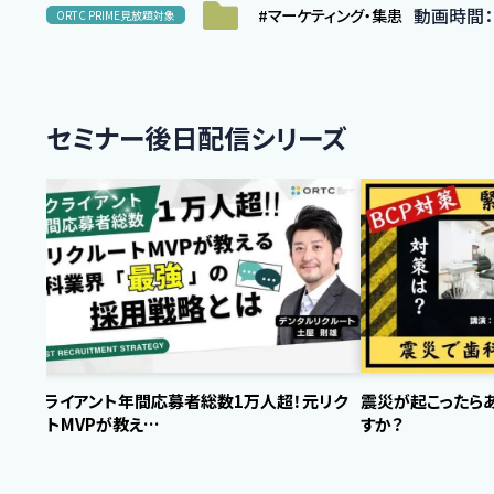
動画時間：00
#マーケティング・集患
ORTC PRIME見放題対象
セミナー後日配信シリーズ
全クライアント年間応募者総数1万人超！元リク
震災が起こったら
ルートMVPが教え…
すか？