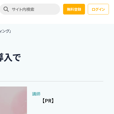
無料登録
ログイン
ィング」
導入で
講師
【PR】