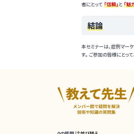
者にとって
「信頼」
と
「魅
結論
本セミナーは、症例マー
す。 ご参加の皆様にとっ
0
の質問
並び替え