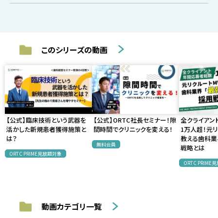
このシリーズの動画
【公式】臨床技術という武器を
【公式】ORTC社長セミナー！隙
全クライアン
活かした新規患者獲得施策と
間時間でクリニックを変える！
1万人超！元リ
は？
教える歯科業
無料会員
戦略とは
ORTC PRIME見放題対象
ORTC PRIM
動画カテゴリ一覧