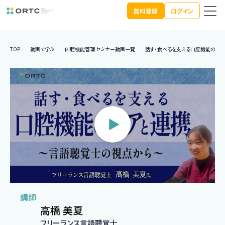
無料登録
ログイン
TOP
動画で学ぶ
口腔機能管理 セミナー動画一覧
話す・食べるを支える口腔機能のケア
講師
高橋 美夏
フリーランス言語聴覚士