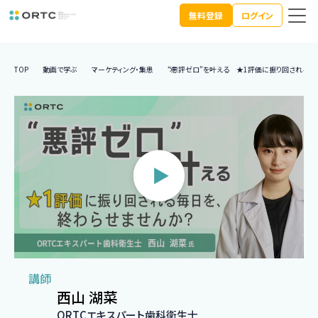
無料登録
ログイン
TOP
動画で学ぶ
マーケティング・集患
“悪評ゼロ”を叶える ★1評価に振り回される毎
講師
西山 湖菜
ORTCエキスパート歯科衛生士