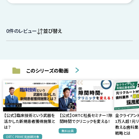
0
件のレビュー
並び替え
このシリーズの動画
【公式】臨床技術という武器を
【公式】ORTC社長セミナー！隙
全クライアン
活かした新規患者獲得施策と
間時間でクリニックを変える！
1万人超！元リ
は？
教える歯科業
無料会員
戦略とは
ORTC PRIME見放題対象