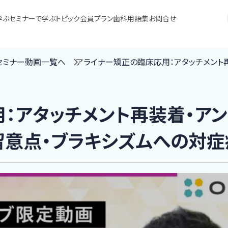
学ぶ
セミナーで学ぶ
トピック
会員プラン
歯科用語集
お問合せ
 セミナー動画一覧へ
アライナー矯正の臨床応用：アタッチメント
：アタッチメント再装着・ア
留意点・ブラキシズムへの対症