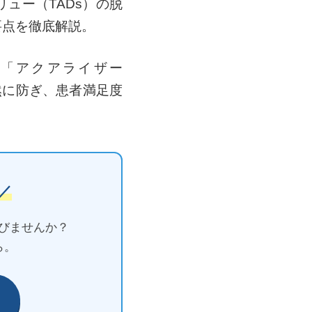
ュー（TADs）の脱
要点を徹底解説。
「アクアライザー
然に防ぎ、患者満足度
／
びませんか？
ら。