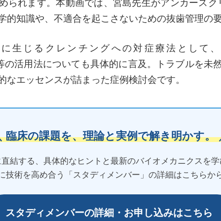
められます。本動画では、宮島先生がアンカースクリ
学的知識や、不適合を起こさないための抜歯管理の
中に生じるクレンチングへの対症療法として、
R）」等の活用法についても具体的に言及。トラブルを未
的なエッセンスが詰まった症例検討会です。
＼ 臨床の課題を、理論と実例で解き明かす。 
に直結する、具体的なヒントと最新のバイオメカニクスを学
に技術を高め合う「スタディメンバー」の詳細はこちらか
スタディメンバーの詳細・お申し込みはこちら