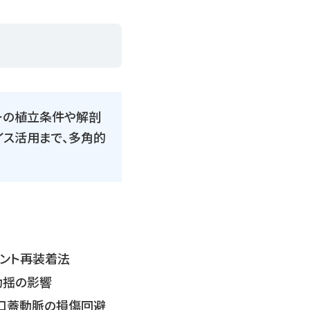
ーの植立条件や解剖
イス活用まで、多角的
メント再装着法
動揺の影響
口蓋動脈の損傷回避