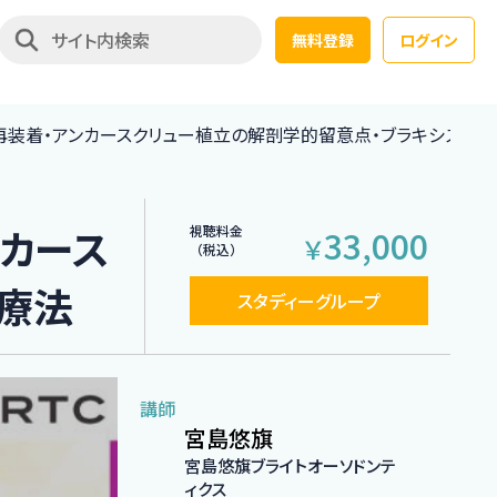
無料登録
ログイン
再装着・アンカースクリュー植立の解剖学的留意点・ブラキシズム
ンカース
視聴料金
33,000
￥
（税込）
療法
スタディーグループ
講師
宮島悠旗
宮島悠旗ブライトオーソドンテ
ィクス