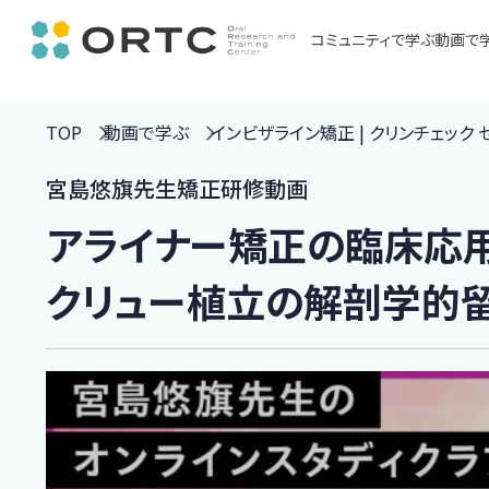
コミュニティで学ぶ
動画で
TOP
動画で学ぶ
インビザライン矯正 | クリンチェック
宮島悠旗先生矯正研修動画
アライナー矯正の臨床応用
クリュー植立の解剖学的