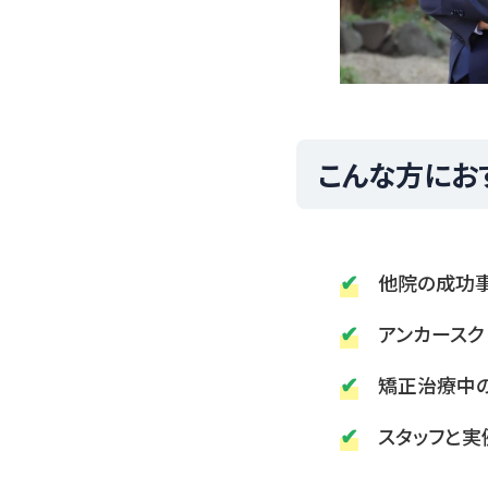
こんな方にお
✔
他院の成功
✔
アンカース
✔
矯正治療中
✔
スタッフと実