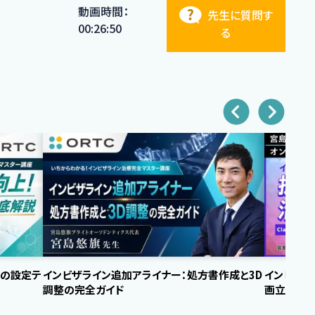
動画時間：
先生に質問す
00:26:50
る
ンの設定テ
インビザライン追加アライナー：処方書作成と3D
インビザ
調整の完全ガイド
画立案：Clas