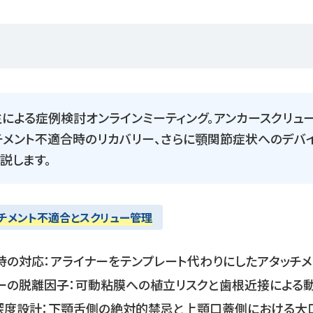
による症例検討オンラインミーティング。アンカースクリュ
チメント不適合時のリカバリー、さらに顎関節症状へのデバ
説します。
チメント不適合とスクリュー管理
時の対応：アライナーをテンプレート代わりにしたアタッチ
ーの脱離因子：可動粘膜への植立リスクと歯根近接による
深度設計：下顎舌側の絶対的禁忌と上顎口蓋側における大