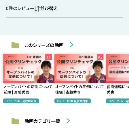
0
件のレビュー
並び替え
このシリーズの動画
オープンバイトの症例について
オープンバイトの症例について
歯肉退縮につい
前編 | 斎藤秀也
後編 | 斎藤秀也
秀也
ORTC PRIME見放題対象
ORTC PRIME見放題対象
ORTC PRIM
動画カテゴリ一覧