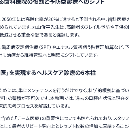
る歯科医院の役割と予防型診療へのシフト
2050年には高齢化率が36%に達すると予測される中、歯科医療
求められています。丸山俊平先生は、高齢者のフレイル予防や子供
低減させる重要な鍵であると強調します。
歯周病安定期治療（SPT）やエナメル質初期う蝕管理加算など、
針も治療から維持管理へと明確にシフトしています。
け医」を実現するヘルスケア診療の6本柱
めには、単にメンテナンスを行うだけでなく、科学的根拠に基づい
資料」の蓄積が不可欠です。本動画では、過去の口腔内状況と現在を
床的思考プロセスを解説しています。
含めた「チーム医療」の重要性についても触れられており、スタッ
として患者のリピート率向上とレセプト枚数の増加に直結すること