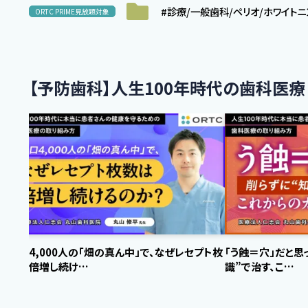
#診療/一般歯科/ペリオ/ホワイト
ORTC PRIME見放題対象
【予防歯科】人生100年時代の歯科医
人口4,000人の「畑の真ん中」で、なぜレセプト枚
「う蝕＝穴」だと思
数は倍増し続け…
識”で治す、こ…