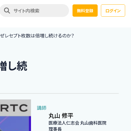
無料登録
ログイン
、なぜレセプト枚数は倍増し続けるのか？
倍増し続
講師
丸山 修平
医療法人仁志会 丸山歯科医院
理事長