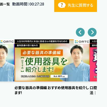
動画時間：00:27:28
動画一覧
先生に質問する
必要な器具の準備編 おすすめ使用器具を紹介し
口腔内写真
ます!
法｜資料