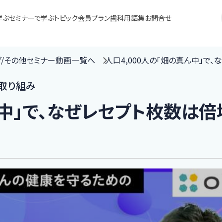
学ぶ
セミナーで学ぶ
トピック
会員プラン
歯科用語集
お問合せ
グ/その他セミナー動画一覧へ
人口4,000人の「畑の真ん中」で
の取り組み
ん中」で、なぜレセプト枚数は