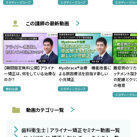
スタディーグループ
スタディーグループ
スタディーグル
この講師の最新動画
【期間限定無料公開】アライナ
Myobrace®治療 機能改善に
難症例のリカ
ー矯正は、何をしている治療な
よる原因療法を目指す新しい
ッチメント設
のか？
小児矯正
の配慮とクリ
の極意
無料会員
スタディーグループ
スタディーグル
動画カテゴリ一覧
歯科衛生士 | アライナー矯正セミナー動画一覧