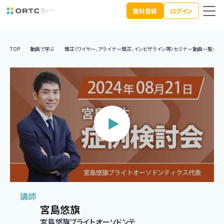
無料登録
ログイン
TOP
動画で学ぶ
矯正（ワイヤー、アライナー矯正、インビザライン等）セミナー動画一覧へ
講師
宮島悠旗
宮島悠旗ブライトオーソドンテ