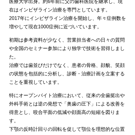
医療大学出身。約6年前に父の歯科医院を継承し、現
在はインビザライン治療を専門としています。
2017年にインビザライン治療を開始し、年々症例数を
増やして現在1000症例に近づいています。
初期は参考資料が少なく、営業担当者への日々の質問
や全国のセミナー参加により独学で技術を習得しまし
た。
治療では歯並びだけでなく、患者の骨格、顔貌、笑顔
の状態を包括的に分析し、診断・治療計画を立案する
ことを重視しています。
特にオープンバイト治療において、従来の全歯挺出や
外科手術とは逆の発想で「奥歯の圧下」による改善を
得意とし、咬合平面の低減や顔面高の短縮を図りま
す。
下顎の反時計回りの回転を促して顎位を理想的な位置