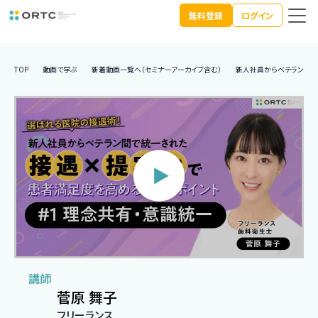
無料登録
ログイン
TOP
動画で学ぶ
新着動画一覧へ（セミナーアーカイブ含む）
新人社員からベテラン間で
講師
菅原 舞子
フリーランス