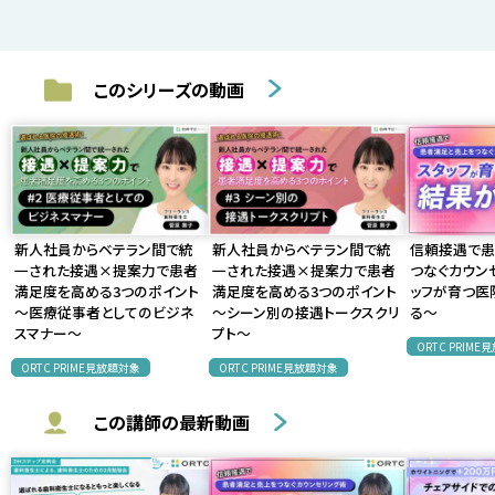
このシリーズの動画
新人社員からベテラン間で統
新人社員からベテラン間で統
信頼接遇で患
一された接遇×提案力で患者
一された接遇×提案力で患者
つなぐカウン
満足度を高める3つのポイント
満足度を高める3つのポイント
ッフが育つ医
〜医療従事者としてのビジネ
〜シーン別の接遇トークスクリ
る〜
スマナー〜
プト〜
ORTC PRIM
ORTC PRIME見放題対象
ORTC PRIME見放題対象
この講師の最新動画