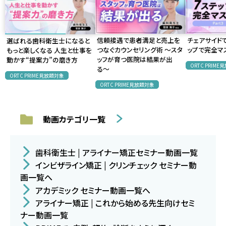
信頼接遇で患者満足と売上を
チェアサイド
選ばれる歯科衛生士になると
つなぐカウンセリング術 〜スタ
ップで完全マスタ
もっと楽しくなる 人生と仕事を
ッフが育つ医院は結果が出
動かす“提案力”の磨き方
ORTC PRIM
る〜
ORTC PRIME見放題対象
ORTC PRIME見放題対象
動画カテゴリ一覧
歯科衛生士 | アライナー矯正セミナー動画一覧
インビザライン矯正 | クリンチェック セミナー動
画一覧へ
アカデミック セミナー動画一覧へ
アライナー矯正 | これから始める先生向けセミ
ナー動画一覧