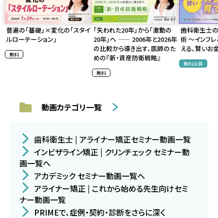
普遍の「基礎」×変化の「スタイ
「失われた20年」から「激動の
歯科衛生士
ルローテーション」
20年」へ —— 2006年と2026年
術 〜インフ
の比較から導き出す、医師のた
える、賢いお
無料
めの『新・資産防衛戦略』
無料会員
無料
動画カテゴリ一覧
歯科衛生士 | アライナー矯正セミナー動画一覧
インビザライン矯正 | クリンチェック セミナー動
画一覧へ
アカデミック セミナー動画一覧へ
アライナー矯正 | これから始める先生向けセミ
ナー動画一覧
PRIMEで、症例・契約・診断をさらに深く