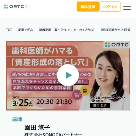
無料登録
ログイン
TOP
動画で学ぶ
新着動画一覧へ（セミナーアーカイブ含む）
『歯科医師がハマる「資産
講師
園田 悠子
株式会社SONODAパートナー