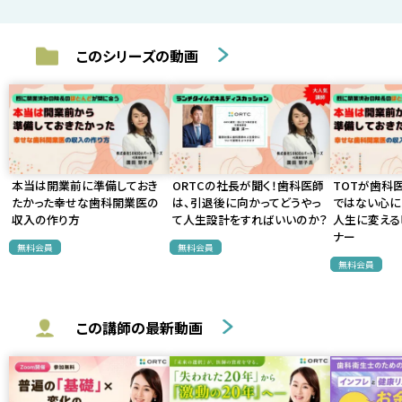
このシリーズの動画
本当は開業前に準備しておき
ORTCの社長が聞く！歯科医師
TOTが歯科
たかった幸せな歯科開業医の
は、引退後に向かってどうやっ
ではない心に
収入の作り方
て人生設計をすればいいのか？
人生に変える
ナー
無料会員
無料会員
無料会員
この講師の最新動画