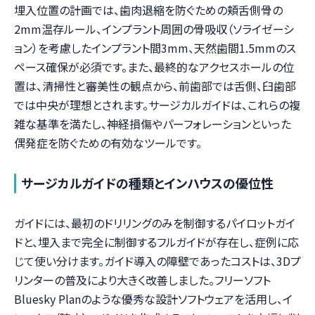
埋入位置の計画では、歯肉退縮を防ぐための頬舌側骨の
2mm温存ルール、インプラント周囲の骨吸収（ソライゼーシ
ョン）を考慮したインプラント間3mm、天然歯間1.5mmのス
ペース確保が必須です。また、最終的なアクセスホールの位
置は、清掃性と審美性の観点から、前歯部では舌側、臼歯部
では中央が理想とされます。サージカルガイドは、これらの複
雑な基準を満たし、神経損傷やパーフォレーションといった
偶発症を防ぐための有効なツールです。
サージカルガイドの種類とインハウスの優位性
ガイドには、最初のドリリングのみを制御するパイロットガイ
ドと、埋入まで完全に制御するフルガイドが存在し、症例に応
じて使い分けます。ガイド導入の障壁であったコストは、3Dプ
リンターの普及により大きく改善しました。フリーソフト
Bluesky Planのような優秀な設計ソフトウェアを活用し、イ