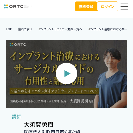
無料登録
ログイン
TOP
動画で学ぶ
インプラント | セミナー動画一覧へ
インプラント治療におけるサージカ
講師
大須賀勇樹
医療法人RJD 四日市くぼた歯