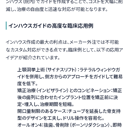
ンハウス（院内）でガイドを作成することで、コストを大幅に削
減し、治療の自由度と迅速な対応が可能となります。
インハウスガイドの高度な臨床応用例
インハウス作成の最大の利点は、メーカー外注では不可能
なカスタム対応ができる点です。臨床例として、以下の応用ア
イデアが紹介されています。
上顎洞挙上術（サイナスリフト）：ラテラルウィンドウガ
イドを併用し、側方からのアプローチをガイドして難易
度を低下。
矯正治療（インビザライン）とのコンビネーション：矯正
後の歯列に合わせたインプラント位置を矯正前に決
定・埋入し、治療期間を短縮。
開口量制限のあるケース：チューブを延長した骨支持
型のデザインを工夫し、ドリル操作を容易化。
オールオン4：抜歯、骨削除（ボーンリダクション）、即時