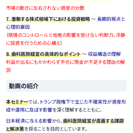
市場の動きに左右されない資産の分散
7. 激動する株式相場下における投資戦略
～
長期的視点と
心理的要因
（
感情のコントロールと他者の影響を受けない判断力、冷静
に投資を行うための心構え
）
8. 歯科医院経営の具体的なポイント
～
収益構造の理解
利益が出るにもかかわらず手元に現金が不足する理由の解
説
動画の紹介
本セミナー
では、
トランプ政権下で生じた不確実性が資産形
成や運用に及ぼす影響
を深く理解するとともに、
日本経済に与える影響
から、
歯科医院経営が直面する課題
と解決策
を探ることを目的としています。