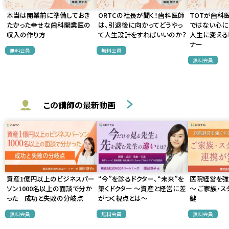
本当は開業前に準備しておき
ORTCの社長が聞く！歯科医師
TOTが歯科
たかった幸せな歯科開業医の
は、引退後に向かってどうやっ
ではない心に
収入の作り方
て人生設計をすればいいのか？
人生に変える
ナー
無料会員
無料会員
無料会員
この講師の最新動画
資産1億円以上のビジネスパー
“今”を診るドクター、“未来”を
医院経営を強
ソン1000名以上の面談で分か
築くドクター 〜資産と経営に差
〜 ご家族・
った 成功と失敗の分岐点
がつく視点とは〜
鍵
無料会員
無料会員
無料会員