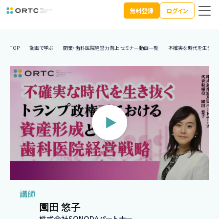
無料登録
ログイン
TOP
動画で学ぶ
開業・歯科医院経営力向上 セミナー動画一覧
不確実な時代を生き抜
講師
園田 悠子
株式会社SONODAパートナー