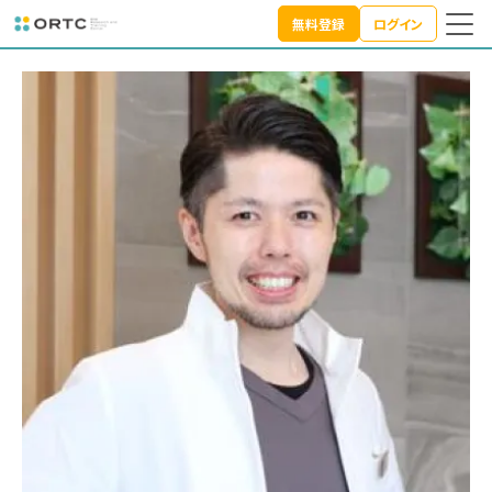
講師紹介
無料登録
ログイン
TOP
講師紹介
松原 由和