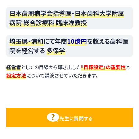
日本歯周病学会指導医
・
日本歯科大学附属
病院 総合診療科 臨床准教授
埼玉県・浦和
にて年商
10億円
を超える歯科医
院を経営する
多保学
経営者
としての目線から導き出した
『目標設定』の重要性
と
設定方法
について講演させていただきます。
先生に質問する