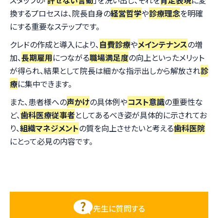
スタッフの「
許せない言動
」を洗い出し、それを
肯定表現
に変
換するプロセスは、院長自身の
経営哲学
や
診療理念
を明確
にする重要なステップです。
クレドの作成と導入により、
自費診療
や
メインテナンス
の増
加、
長期雇用
につながる
職場満足度
の向上といったメリット
が得られ、結果として院長は細かな指示出しから解放され
診
療
に集中できます。
また、患者様への
声かけ
の具体例や
コスト意識
の重要性な
ど、
歯科医療従事者
としてあるべき姿が具体的に示されてお
り、
組織マネジメント
の質を向上させたいと考える
歯科医院
にとって必見の内容です。
先生に質問する